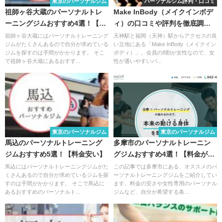
東京のパーソナルジム
パーソナルジム評判・口コミ
祖師ヶ谷大蔵のパーソナルトレ
Make InBody（メイクインボデ
ーニングジムおすすめ4選！【料
ィ）の口コミや評判を徹底調
金安い】
査！料金やトレーナーについて
祖師ヶ谷大蔵にはパーソナルトレーニング
天神駅と福岡（天神）駅からアクセスの良
ジムがたくさんあるので自分が求めている
い立地にある「Make InBody（メイクイン
も解説
ジムを探すのは手間がかかります。 そこ
ボディ）」。会員の8割が女性なので、女
で祖師ヶ谷大蔵にあるおすす...
性が通いやすいパ...
東京のパーソナルジム
東京のパーソナルジム
馬込のパーソナルトレーニング
多摩市のパーソナルトレーニン
ジムおすすめ5選！【料金安い】
グジムおすすめ4選！【料金が安
い】
馬込にはパーソナルトレーニングジムがた
この記事では多摩市にある、オススメのパ
くさんあるので自分が求めているジムを探
ーソナルトレーニングジムをご紹介してい
すのは手間がかかります。 そこで馬込に
ます。料金の安さや女性専用のパーソナル
あるおすすめのパーソナルト...
ジムなど、自分が希望する条...