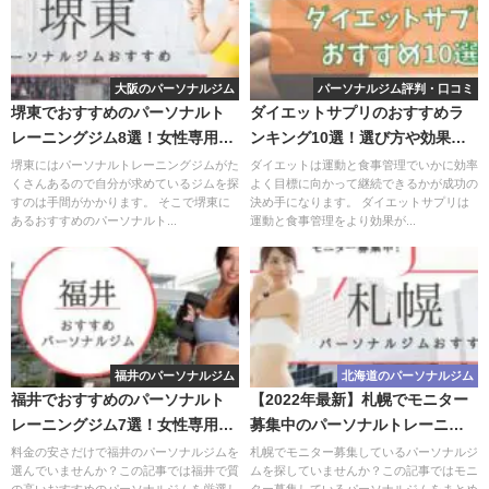
大阪のパーソナルジム
パーソナルジム評判・口コミ
堺東でおすすめのパーソナルト
ダイエットサプリのおすすめラ
レーニングジム8選！女性専用や
ンキング10選！選び方や効果を
安いジムをピックアップ
ご紹介！
堺東にはパーソナルトレーニングジムがた
ダイエットは運動と食事管理でいかに効率
くさんあるので自分が求めているジムを探
よく目標に向かって継続できるかが成功の
すのは手間がかかります。 そこで堺東に
決め手になります。 ダイエットサプリは
あるおすすめのパーソナルト...
運動と食事管理をより効果が...
福井のパーソナルジム
北海道のパーソナルジム
福井でおすすめのパーソナルト
【2022年最新】札幌でモニター
レーニングジム7選！女性専用や
募集中のパーソナルトレーニン
安いジムをピックアップ
グジムをまとめて紹介
料金の安さだけで福井のパーソナルジムを
札幌でモニター募集しているパーソナルジ
選んでいませんか？この記事では福井で質
ムを探していませんか？この記事ではモニ
の高いおすすめのパーソナルジムを厳選し
ター募集しているパーソナルジムをまとめ