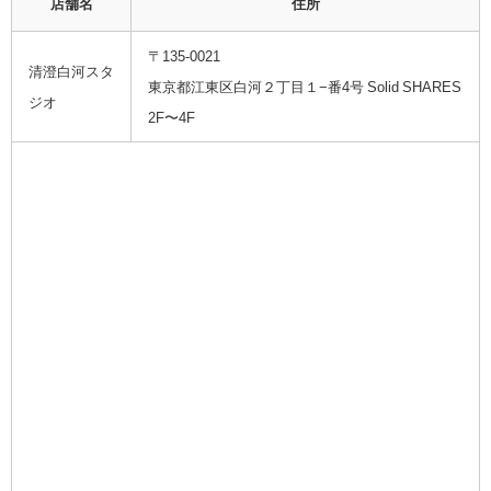
店舗名
住所
〒135-0021
清澄白河スタ
東京都江東区白河２丁目１−番4号 Solid SHARES
ジオ
2F〜4F