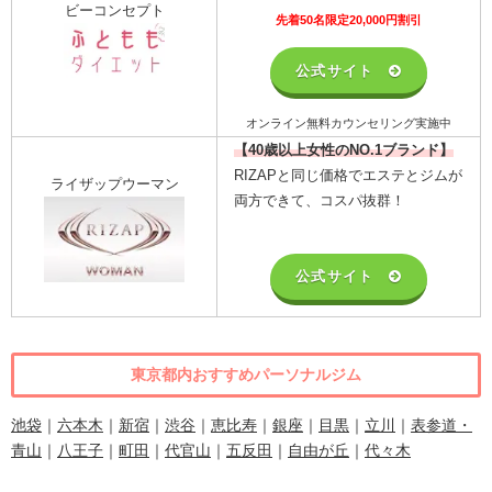
ビーコンセプト
先着50名限定20,000円割引
公式サイト
オンライン無料カウンセリング実施中
【40歳以上女性のNO.1ブランド】
RIZAPと同じ価格でエステとジムが
ライザップウーマン
両方できて、コスパ抜群！
公式サイト
東京都内おすすめパーソナルジム
池袋
｜
六本木
｜
新宿
｜
渋谷
｜
恵比寿
｜
銀座
｜
目黒
｜
立川
｜
表参道・
青山
｜
八王子
｜
町田
｜
代官山
｜
五反田
｜
自由が丘
｜
代々木