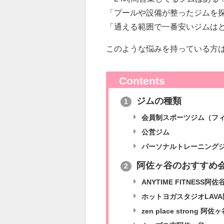
「プールや設備が整ったジムを
「通える範囲で一番安いジムは
このような悩みを持っている方
Contents
ジムの種類
1
会員制スポーツジム（フ
公営ジム
パーソナルトレーニング
阿佐ヶ谷のおすすめ
2
ANYTIME FITNESS阿
ホットヨガスタジオLAV
zen place strong 阿