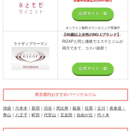
先着50名限定20,000円割引
公式サイト
オンライン無料カウンセリング実施中
【40歳以上女性のNO.1ブランド】
RIZAPと同じ価格でエステとジムが
ライザップウーマン
両方できて、コスパ抜群！
公式サイト
東京都内おすすめパーソナルジム
池袋
｜
六本木
｜
新宿
｜
渋谷
｜
恵比寿
｜
銀座
｜
目黒
｜
立川
｜
表参道・
青山
｜
八王子
｜
町田
｜
代官山
｜
五反田
｜
自由が丘
｜
代々木