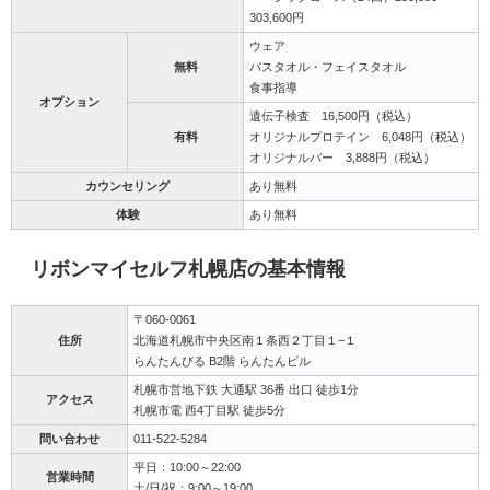
303,600円
ウェア
無料
バスタオル・フェイスタオル
食事指導
オプション
遺伝子検査 16,500円（税込）
有料
オリジナルプロテイン 6,048円（税込）
オリジナルバー 3,888円（税込）
カウンセリング
あり無料
体験
あり無料
リボンマイセルフ札幌店の基本情報
〒060-0061
住所
北海道札幌市中央区南１条西２丁目１−１
らんたんびる B2階 らんたんビル
札幌市営地下鉄 大通駅 36番 出口 徒歩1分
アクセス
札幌市電 西4丁目駅 徒歩5分
問い合わせ
011-522-5284
平日：10:00～22:00
営業時間
土/日/祝：9:00～19:00