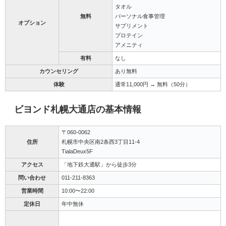
タオル
無料
パーソナル食事管理
オプション
サプリメント
プロテイン
アメニティ
有料
なし
カウンセリング
あり無料
体験
通常11,000円 → 無料（50分）
ビヨンド札幌大通店の基本情報
〒060-0062
住所
札幌市中央区南2条西3丁目11-4
TialaDeux5F
アクセス
「地下鉄大通駅」から徒歩3分
問い合わせ
011-211-8363
営業時間
10:00〜22:00
定休日
年中無休