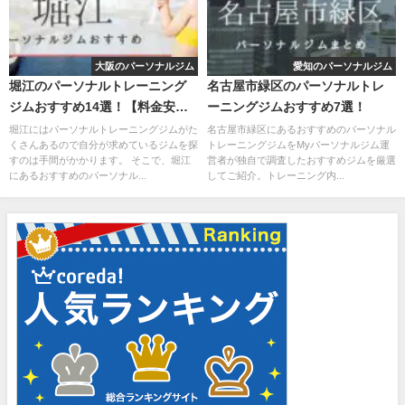
大阪のパーソナルジム
愛知のパーソナルジム
堀江のパーソナルトレーニング
名古屋市緑区のパーソナルトレ
ジムおすすめ14選！【料金安
ーニングジムおすすめ7選！
い】
堀江にはパーソナルトレーニングジムがた
名古屋市緑区にあるおすすめのパーソナル
くさんあるので自分が求めているジムを探
トレーニングジムをMyパーソナルジム運
すのは手間がかかります。 そこで、堀江
営者が独自で調査したおすすめジムを厳選
にあるおすすめのパーソナル...
してご紹介。トレーニング内...