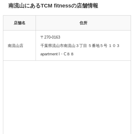
南流山にある
TCM fitness
の店舗情報
店舗名
住所
〒270-0163
南流山店
千葉県流山市南流山３丁目 ５番地５号 １０３
apartment I・C８８