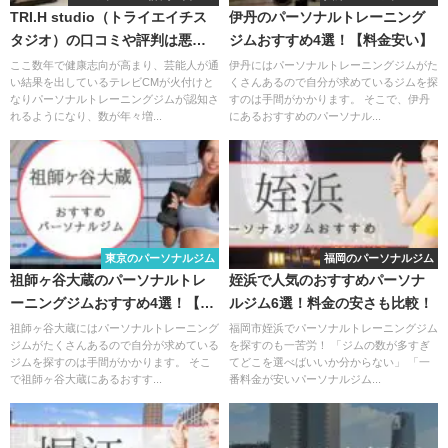
TRI.H studio（トライエイチス
伊丹のパーソナルトレーニング
タジオ）の口コミや評判は悪く
ジムおすすめ4選！【料金安い】
ない？料金やトレーニング内容
ここ数年で健康志向が高まり、芸能人が通
伊丹にはパーソナルトレーニングジムがた
い結果を出しているテレビCMが火付けと
くさんあるので自分が求めているジムを探
まとめ
なりパーソナルトレーニングジムが認知さ
すのは手間がかかります。 そこで、伊丹
れるようになり、数が年々増...
にあるおすすめのパーソナル...
東京のパーソナルジム
福岡のパーソナルジム
祖師ヶ谷大蔵のパーソナルトレ
姪浜で人気のおすすめパーソナ
ーニングジムおすすめ4選！【料
ルジム6選！料金の安さも比較！
金安い】
祖師ヶ谷大蔵にはパーソナルトレーニング
福岡市姪浜でパーソナルトレーニングジム
ジムがたくさんあるので自分が求めている
を探すのも一苦労！ 「ジムの数が多すぎ
ジムを探すのは手間がかかります。 そこ
てどこを選べばいいか分からない」 「一
で祖師ヶ谷大蔵にあるおすす...
番料金が安いパーソナルジム...