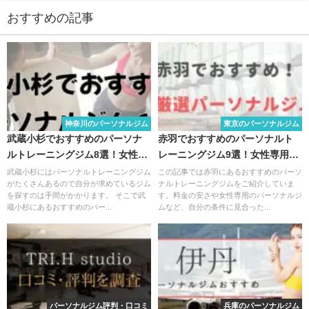
おすすめの記事
神奈川のパーソナルジム
東京のパーソナルジム
武蔵小杉でおすすめのパーソナ
赤羽でおすすめのパーソナルト
ルトレーニングジム8選！女性専
レーニングジム9選！女性専用や
用や安いジムをピックアップ
安いジムをピックアップ
武蔵小杉にはパーソナルトレーニングジム
この記事では赤羽にあるおすすめのパーソ
がたくさんあるので自分が求めているジム
ナルトレーニングジムをご紹介していま
を探すのは手間がかかります。 そこで武
す。料金の安さや女性専用のパーソナルジ
蔵小杉にあるおすすめのパー...
ムなど、自分の条件に見合った...
パーソナルジム評判・口コミ
兵庫のパーソナルジム