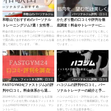
和歌山のパーソナルジム
パーソナルジム評判・口コミ
和歌山でおすすめのパーソナル
かたぎり塾の口コミや評判を徹
トレーニングジム7選！女性専用
底調査！料金やトレーナーにつ
や安いジムをピックアップ
いても解説
料金の安さだけで和歌山のパーソナルジム
かたぎり塾はただ痩せるだけでなく美しく
を選んでいませんか？この記事では和歌山
痩せられるパーソナルジムです。ここでは
で質の高いおすすめのパーソナルジムを厳
かたぎり塾の口コミや評判についてまとめ
選して紹介しています。「和...
ています。...
ジム・フィットネス評判・口コミ
パーソナルジム評判・口コミ
FASTGYM24(ファストジム)の評
ハコジムの評判や口コミ。パー
判や口コミ。料金体系から退会
ソナルトレーナーの紹介と予約
方法まで徹底解説
方法まで徹底解説
2019年5月に全国で100店舗目となる店舗
ハコジムの口コミ・評判をはじめ、料金や
をオープンさせた勢いのあるフィットネス
トレーナーなどについて徹底解説していき
ジムがFASTGYM24(ファストジム)。 マシ
ます。フィットネスジム、パーソナルジム
ントレーニ...
を探していた方は是非参考に...