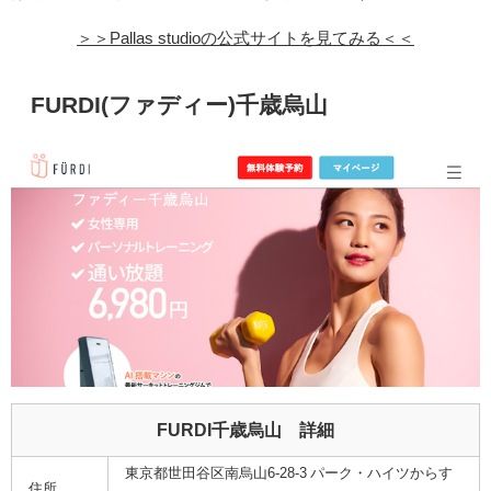
＞＞Pallas studioの公式サイトを見てみる＜＜
FURDI(ファディー)千歳烏山
FURDI千歳烏山 詳細
東京都世⽥⾕区南烏⼭6-28-3 パーク・ハイツからす
住所