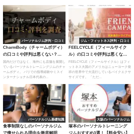
パーソナルジム評判・口コミ
ジム・フィットネス評判・口コミ
CharmBody（チャームボディ）
FEELCYCLE（フィールサイク
の口コミや評判は悪くない？料
ル）の口コミや評判は悪くな
金やトレーニング内容まとめ
い？ダイエット効果やトレーニ
国内だけではなく、海外にも店舗を展開し
FEELCYCLE（フィールサイクル）はフィ
ているパーソナルトレーニングジムのチャ
ットネス大国のアメリカはニューヨーク発
ング強度まとめ
ームボディ。 パリでの指導経験やミスイ
祥の世界中で大流行しているバイクエクサ
ンターナショナル日本代表の...
サイズです。 「ただ...
パーソナルジム基礎知識
大阪のパーソナルジム
食事制限なしのパーソナルジム
塚本のパーソナルトレーニング
で痩せられる理由を徹底解明
ジムおすすめ3選！【料金安い】