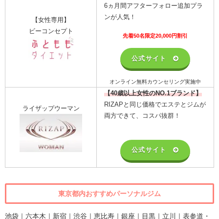
6ヵ月間アフターフォロー追加プラ
ンが人気！
【女性専用】
ビーコンセプト
先着50名限定20,000円割引
公式サイト
オンライン無料カウンセリング実施中
【40歳以上女性のNO.1ブランド】
RIZAPと同じ価格でエステとジムが
ライザップウーマン
両方できて、コスパ抜群！
公式サイト
東京都内おすすめパーソナルジム
池袋
｜
六本木
｜
新宿
｜
渋谷
｜
恵比寿
｜
銀座
｜
目黒
｜
立川
｜
表参道・