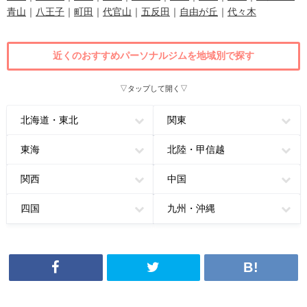
青山
｜
八王子
｜
町田
｜
代官山
｜
五反田
｜
自由が丘
｜
代々木
近くのおすすめパーソナルジムを地域別で探す
▽タップして開く▽
北海道・東北
関東
東海
北陸・甲信越
関西
中国
四国
九州・沖縄