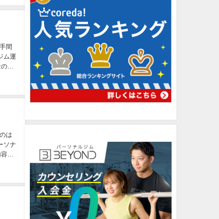
手間
ジム運
金の安
のは
ーソナ
内容や