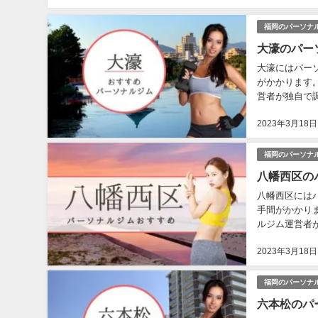
福岡のパーソナ
大濠のパー
大濠にはパー
がかかります
営者が独自で
さ、食事指導の
2023年3月18日
福岡のパーソナ
八幡西区の
八幡西区には
手間がかかり
ルジム運営者
料金の安さ、食
2023年3月18日
福岡のパーソナ
六本松のパ